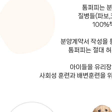
톰퍼피는 분
질병들(파보,
100%
분양계약서 작성을 통
톰퍼피는 절대 허위
아이들을 유리장
사회성 훈련과 배변훈련을 