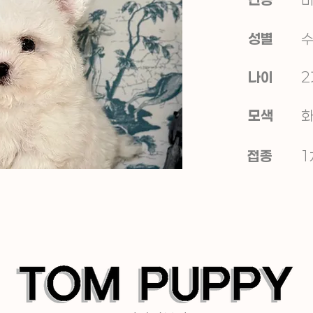
성별
나이
2
모색
접종
1