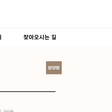
기
찾아오시는 길
미니비숑