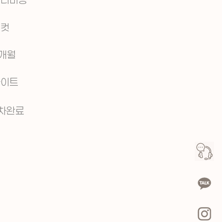
수컷
개월
화이트
차완료