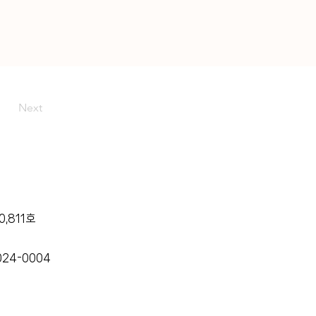
Next
,811호
024-0004