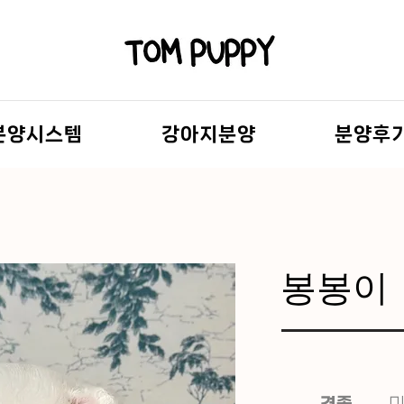
분양시스템
강아지분양
분양후
봉봉이
견종